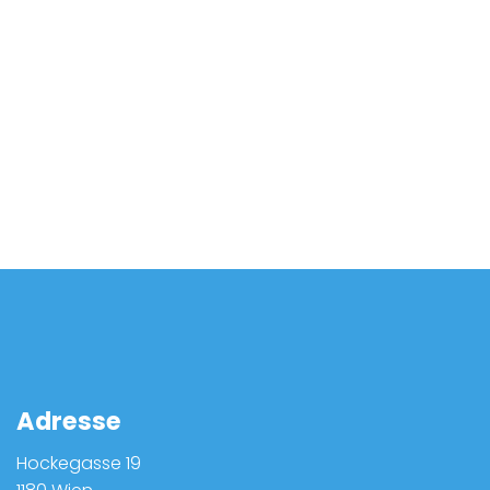
MM Solution e.U.
Hockegasse 19
office@mm-solution.at
Adresse
Hockegasse 19